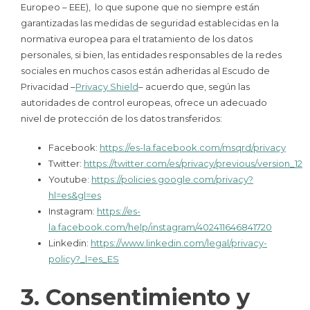
Europeo – EEE), lo que supone que no siempre están
garantizadas las medidas de seguridad establecidas en la
normativa europea para el tratamiento de los datos
personales, si bien, las entidades responsables de la redes
sociales en muchos casos están adheridas al Escudo de
Privacidad –
Privacy Shield
– acuerdo que, según las
autoridades de control europeas, ofrece un adecuado
nivel de protección de los datos transferidos:
Facebook:
https://es-la.facebook.com/msqrd/privacy
Twitter:
https://twitter.com/es/privacy/previous/version_12
Youtube:
https://policies.google.com/privacy?
hl=es&gl=es
Instagram:
https://es-
la.facebook.com/help/instagram/402411646841720
Linkedin:
https://www.linkedin.com/legal/privacy-
policy?_l=es_ES
3. Consentimiento y