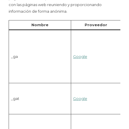
con las páginas web reuniendo y proporcionando
información de forma anónima.
Nombre
Proveedor
Reg
ide
úni
uti
_ga
Google
gen
est
ac
util
el 
Uti
Goo
_gat
Google
par
tas
pet
Reg
ide