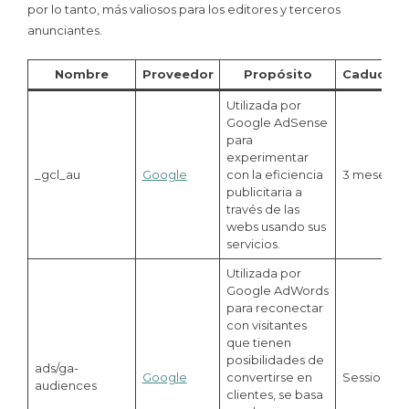
por lo tanto, más valiosos para los editores y terceros
anunciantes.
Nombre
Proveedor
Propósito
Caducida
Utilizada por
Google AdSense
para
experimentar
_gcl_au
Google
con la eficiencia
3 meses
publicitaria a
través de las
webs usando sus
servicios.
Utilizada por
Google AdWords
para reconectar
con visitantes
que tienen
posibilidades de
ads/ga-
Google
convertirse en
Session
audiences
clientes, se basa