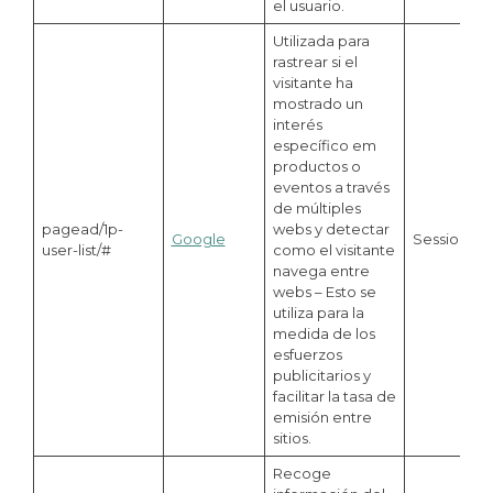
el usuario.
Utilizada para
rastrear si el
visitante ha
mostrado un
interés
específico em
productos o
eventos a través
de múltiples
pagead/1p-
webs y detectar
Google
Session
user-list/#
como el visitante
navega entre
webs – Esto se
utiliza para la
medida de los
esfuerzos
publicitarios y
facilitar la tasa de
emisión entre
sitios.
Recoge